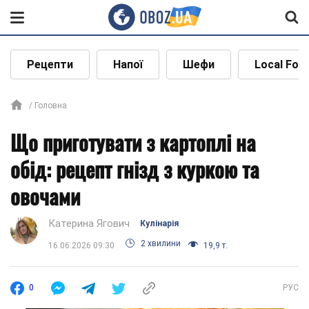
Рецепти
Напої
Шефи
Local Foo
Головна
Що приготувати з картоплі на
обід: рецепт гнізд з куркою та
овочами
Катерина Ягович
Кулінарія
2 хвилини
16.06.2026 09:30
19,9 т.
0
РУС