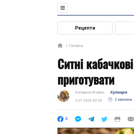
Рецепти
Головна
Ситні кабачкові
приготувати
Катерина Ягович
Кулінарія
2 хвилини
6.07.2026 09:30
0