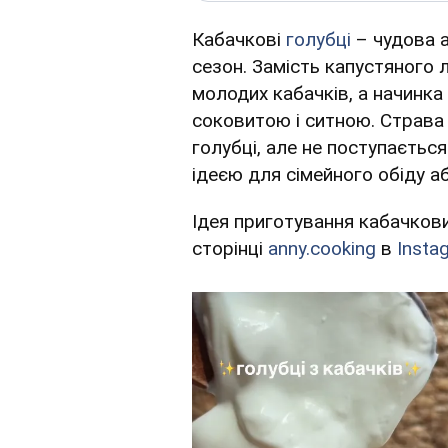
Кабачкові
голубці
– чудова а
сезон. Замість капустяного
молодих кабачків, а начинка
соковитою і ситною. Страва 
голубці, але не поступаєтьс
ідеєю для сімейного обіду аб
Ідея приготування кабачкови
сторінці
anny.cooking
в
Insta