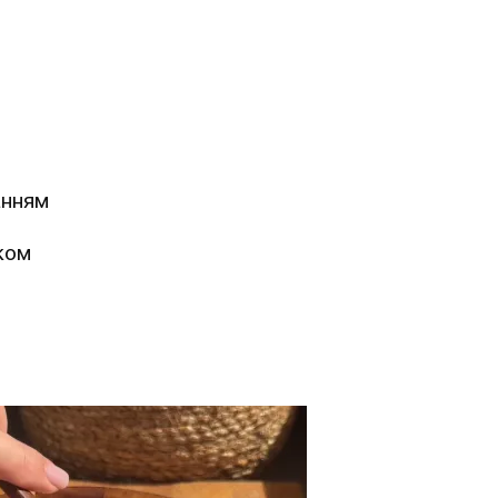
анням
ком