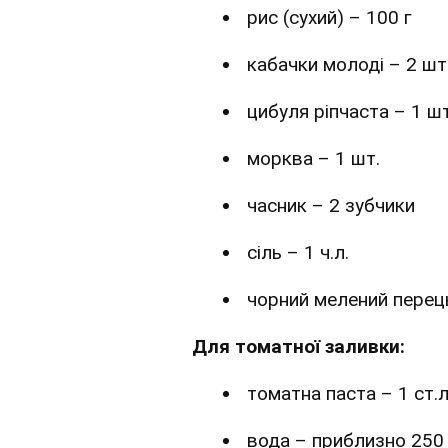
рис (сухий) – 100 г
кабачки молоді – 2 шт
цибуля ріпчаста – 1 шт
морква – 1 шт.
часник – 2 зубчики
сіль – 1 ч.л.
чорний мелений перець 
Для томатної заливки:
томатна паста – 1 ст.л
вода – приблизно 250