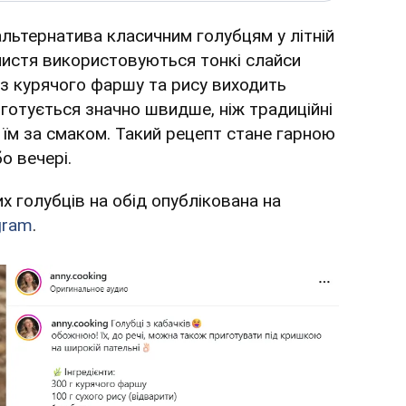
льтернатива класичним голубцям у літній
 листя використовуються тонкі слайси
 з курячого фаршу та рису виходить
готується значно швидше, ніж традиційні
я їм за смаком. Такий рецепт стане гарною
о вечері.
х голубців на обід опублікована на
gram
.