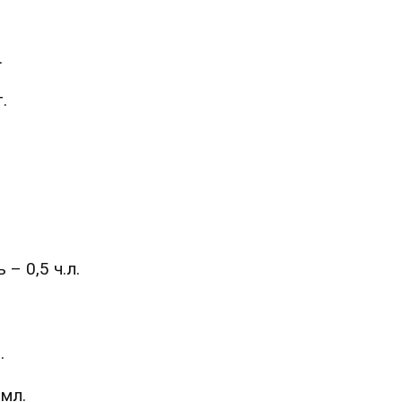
.
.
– 0,5 ч.л.
.
 мл.