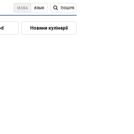
ПОШУК
МОВА
ЯЗЫК
od
Новини кулінарії