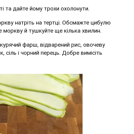
ті та дайте йому трохи охолонути.
оркву натріть на тертці. Обсмажте цибулю
е моркву й тушкуйте ще кілька хвилин.
е курячий фарш, відварений рис, овочеву
, сіль і чорний перець. Добре вимісіть