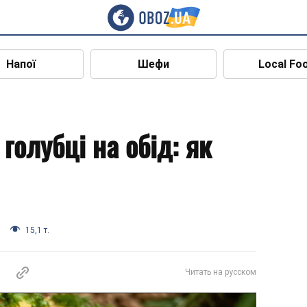
Напої
Шефи
Local Fo
 голубці на обід: як
15,1 т.
Читать на русском