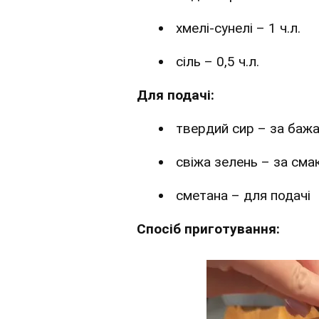
хмелі-сунелі – 1 ч.л.
сіль – 0,5 ч.л.
Для подачі:
твердий сир – за баж
свіжа зелень – за сма
сметана – для подачі
Спосіб приготування: