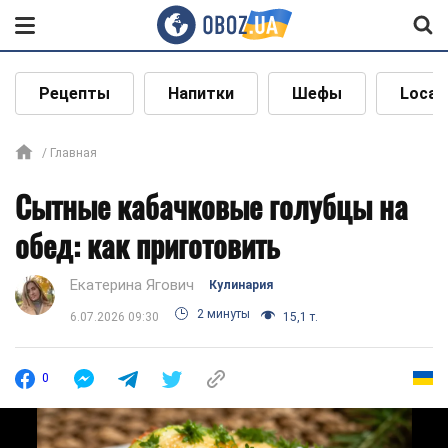
Рецепты
Напитки
Шефы
Local
Главная
Сытные кабачковые голубцы на
обед: как приготовить
Екатерина Ягович
Кулинария
2 минуты
6.07.2026 09:30
15,1 т.
0