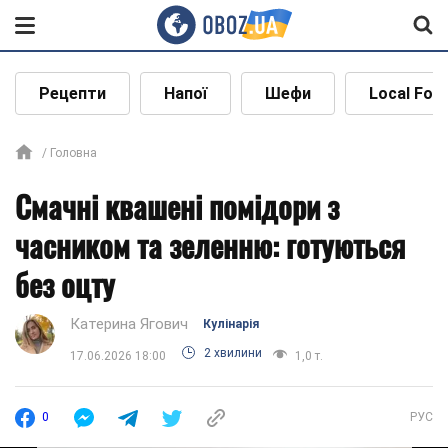
Рецепти
Напої
Шефи
Local Foo
Головна
Смачні квашені помідори з
часником та зеленню: готуються
без оцту
Катерина Ягович
Кулінарія
2 хвилини
17.06.2026 18:00
1,0 т.
0
РУС