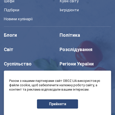
Шефи
Кухні світу
Підбірки
Інгрідієнти
Новини кулінарії
Блоги
Політика
Світ
Розслідування
Суспільство
Регіони України
Шоу
Спорт
Разом з нашими партнерами сайт OBOZ.UA використовує
файли cookie, щоб забезпечити належну роботу сайту, а
контент та реклама відповідали вашим інтересам.
Моя школа
Авто
Прийняти
MedOboz
Економіка