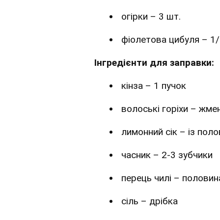
огірки – 3 шт.
фіолетова цибуля – 1/
Інгредієнти для заправки:
кінза – 1 пучок
волоські горіхи – жме
лимонний сік – із пол
часник – 2-3 зубчики
перець чилі – половин
сіль – дрібка