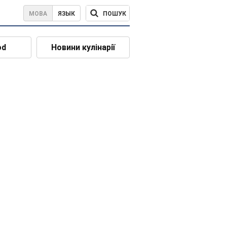
ПОШУК
МОВА
ЯЗЫК
od
Новини кулінарії