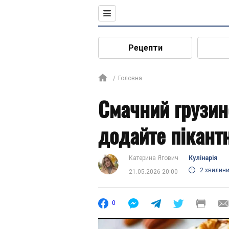
Рецепти
Головна
Смачний грузинс
додайте пікант
Катерина Ягович
Кулінарія
2 хвилин
21.05.2026 20:00
0