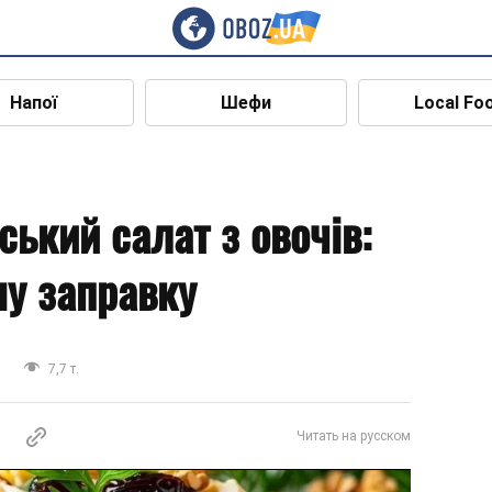
Напої
Шефи
Local Fo
ький салат з овочів:
ну заправку
и
7,7 т.
Читать на русском