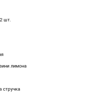
2 шт.
ня
овини лимона
а стручка