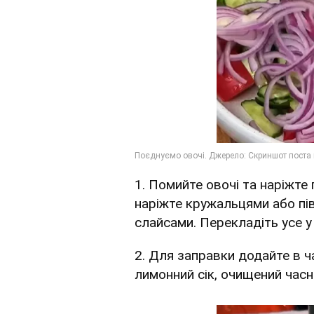
1. Помийте овочі та наріжте
наріжте кружальцями або пі
слайсами. Перекладіть усе у
2. Для заправки додайте в ча
лимонний сік, очищений часни