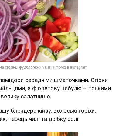
 помідори середніми шматочками. Огірки
вкільцями, а фіолетову цибулю – тонкими
 велику салатницю.
шу блендера кінзу, волоські горіхи,
к, перець чилі та дрібку солі.