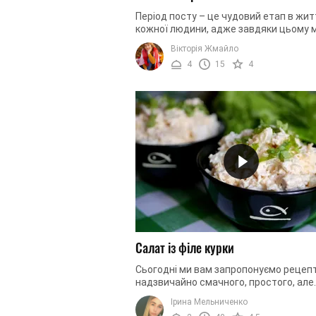
Період посту – це чудовий етап в жит
кожної людини, адже завдяки цьому 
очищуємося морально та фізично. Ми
Вікторія Жмайло
підготували для вас добірку салатів, ..
4
15
4
Салат із філе курки
Сьогодні ми вам запропонуємо рецеп
надзвичайно смачного, простого, але
водночас нестандартного салату. До
Ірина Мельниченко
складу входить мінімальна кількість ..