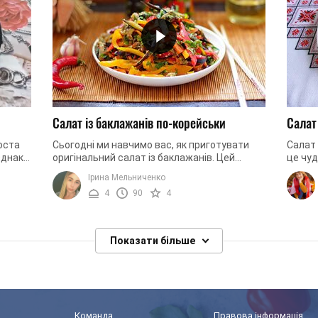
Салат із баклажанів по-корейськи
Салат
оста
Сьогодні ми навчимо вас, як приготувати
Салат 
Однак
оригінальний салат із баклажанів. Цей
це чуд
ки
продукт відомий в усьому світі і широко
ваших 
Ірина Мельниченко
використовується у багатьох ...
під час
4
90
4
Показати більше
Команда
Правова інформація