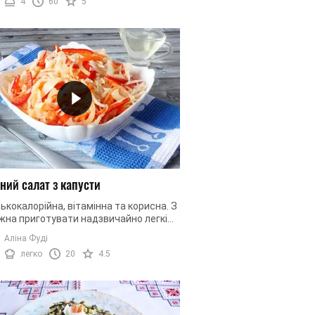
4
60
5
ний салат з капусти
зькокалорійна, вітамінна та корисна. З
жна приготувати надзвичайно легкі
ночас супер-корисні салати.У
Аліна Фуді
у пору року наш ...
легко
20
4.5