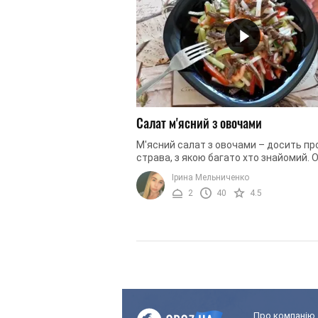
Салат м'ясний з овочами
М'ясний салат з овочами – досить пр
страва, з якою багато хто знайомий. 
ми пропонуємо цікавий рецепт, завдя
Ірина Мельниченко
якому традиційні компоненти ...
2
40
4.5
Про компанію