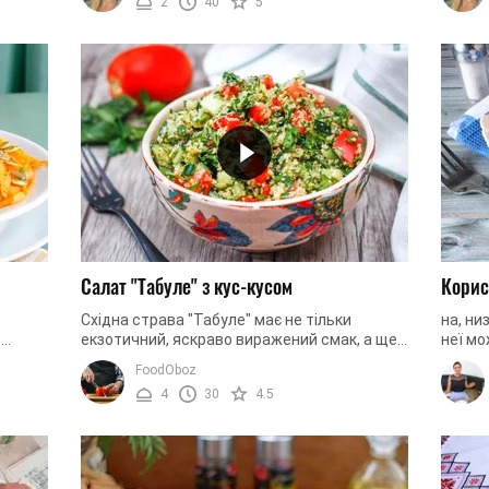
2
40
5
Салат "Табуле" з кус-кусом
Корис
Східна страва "Табуле" має не тільки
на, ни
о
екзотичний, яскраво виражений смак, а ще є
неї мо
ходить
неймовірно корисною для здоров'я. Цей
та вод
FoodOboz
легкий, вітамінний салат добре ...
холодн
4
30
4.5