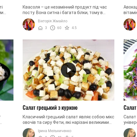
ті
Квасоля – це незамінний продукт під час
Авокад
ми
посту. Вона ситна і багата білки, тому в
вітамі
період будь-якого посту з неї готують супи,
величе
Вікторія Жмайло
.
гарніри, салати і навіть ...
Саме т
3
60
4.5
Салат грецький з куркою
Салат
т
Класичний грецький салат являє собою мікс
Салат 
овочів та сиру Фети, які нарізані великими
універ
 його
кубиками. Такий салат смачний та
припад
Ірина Мельниченко
.
корисний. Його можна ...
продук