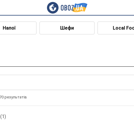
Напої
Шефи
Local Fo
70 результатів
(1)