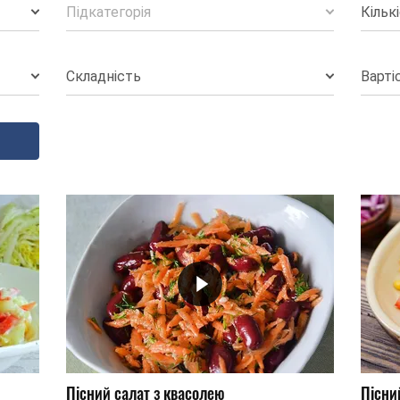
Підкатегорія
Кільк
Складність
Варті
Пісний салат з квасолею
Пісни