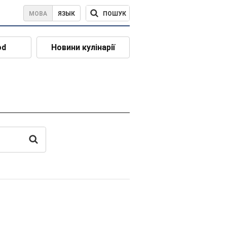
ПОШУК
МОВА
ЯЗЫК
od
Новини кулінарії