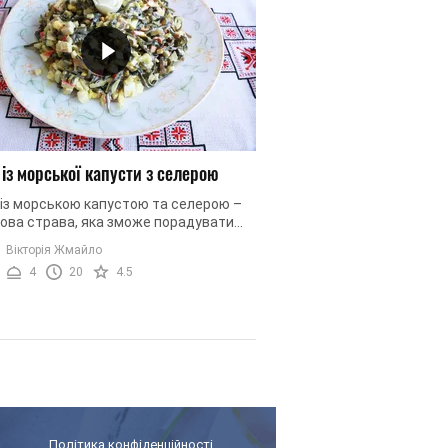
 із морської капусти з селерою
із морською капустою та селерою –
ова страва, яка зможе порадувати
рідних як за буденним столом, так і
Вікторія Жмайло
 святкових ...
4
20
4.5
Політика конфіденційності