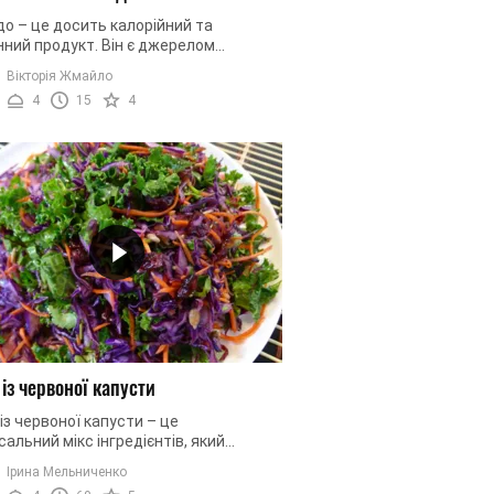
о – це досить калорійний та
нний продукт. Він є джерелом
зної кількості вітамінів та мінералів.
Вікторія Жмайло
ому авокадо може бути ...
4
15
4
 із червоної капусти
із червоної капусти – це
сальний мікс інгредієнтів, який
е до смаку будь-кому. Основний
Ірина Мельниченко
т урізноманітнить і додасть барв ...