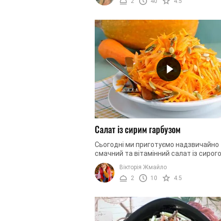
2
40
4.5
Салат із сирим гарбузом
Сьогодні ми приготуємо надзвичайно
смачний та вітамінний салат із сирог
гарбуза, моркви та яблука. Страва ви
Вікторія Жмайло
красивою, яскравою та апетитною. ...
2
10
4.5