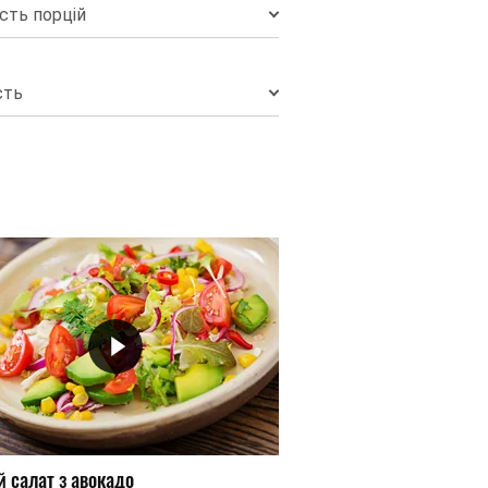
ість порцій
сть
й салат з авокадо