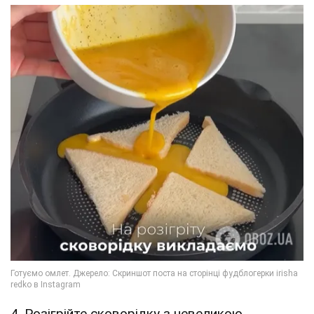
4. Розігрійте сковорідку з невеликою