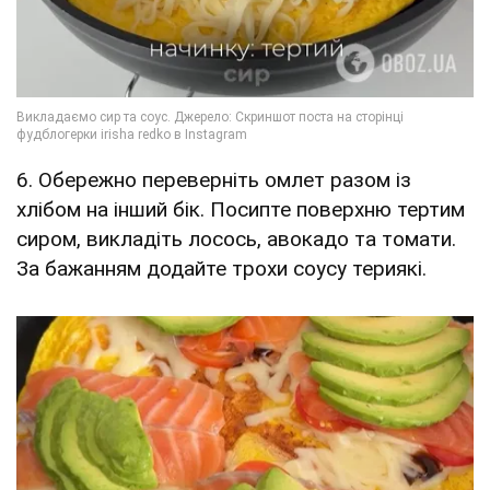
6. Обережно переверніть омлет разом із
хлібом на інший бік. Посипте поверхню тертим
сиром, викладіть лосось, авокадо та томати.
За бажанням додайте трохи соусу териякі.