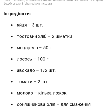
Інгредієнти:
яйця – 3 шт.
тостовий хліб – 2 шматки
моцарела – 50 г
лосось – 100 г
авокадо – 1/2 шт.
томати – 2 шт.
молоко – кілька ложок
соняшникова олія – для смаження