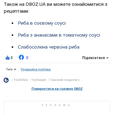
Також на OBOZ.UA ви можете ознайомитися з
рецептами:
Риба в соєвому соусі
Риба з ананасами в томатному соусі
Слабосолена червона риба
0
0
Підписатися
Теги
Редакційна політика
FoodOboz
Кулінарія
Смачний сніданок з...
Повернутися на головну OBOZ