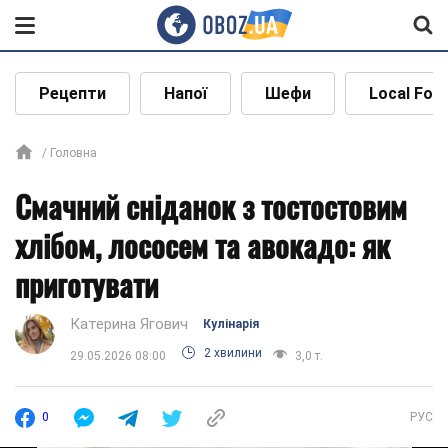
Рецепти
Напої
Шефи
Local Foo
Головна
Смачний сніданок з тостостовим
хлібом, лососем та авокадо: як
приготувати
Катерина Ягович
Кулінарія
2 хвилини
29.05.2026 08:00
3,0 т.
0
РУС