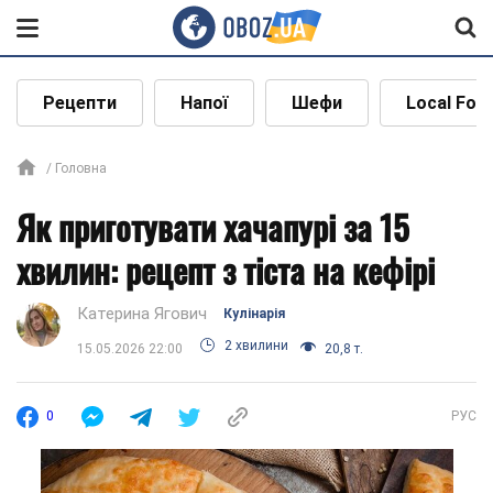
Рецепти
Напої
Шефи
Local Foo
Головна
Як приготувати хачапурі за 15
хвилин: рецепт з тіста на кефірі
Катерина Ягович
Кулінарія
2 хвилини
15.05.2026 22:00
20,8 т.
0
РУС