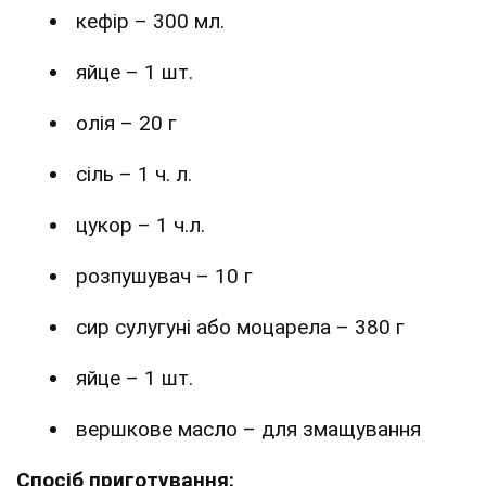
кефір – 300 мл.
яйце – 1 шт.
олія – 20 г
сіль – 1 ч. л.
цукор – 1 ч.л.
розпушувач – 10 г
сир сулугуні або моцарела – 380 г
яйце – 1 шт.
вершкове масло – для змащування
Спосіб приготування: