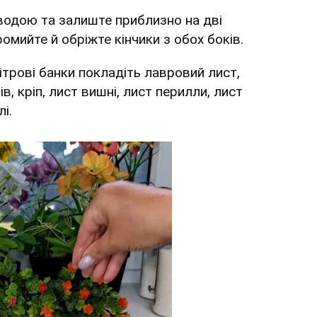
 водою та залиште приблизно на дві
омийте й обріжте кінчики з обох боків.
літрові банки покладіть лавровий лист,
в, кріп, лист вишні, лист перилли, лист
і.