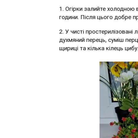
1. Огірки залийте холодною
години. Після цього добре пр
2. У чисті простерилізовані 
духмяний перець, суміш перці
щириці та кілька кілець цибул