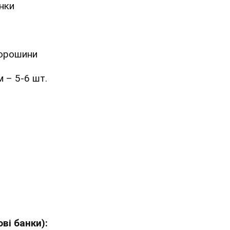
анки
горошини
 – 5-6 шт.
ві банки):