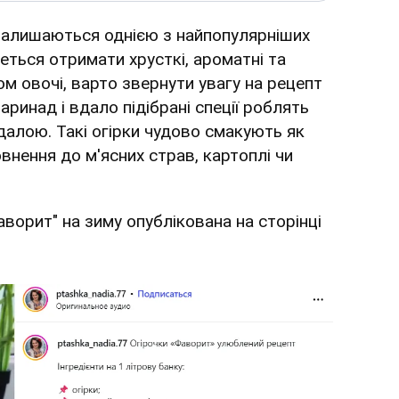
алишаються однією з найпопулярніших
еться отримати хрусткі, ароматні та
м овочі, варто звернути увагу на рецепт
аринад і вдало підібрані спеції роблять
алою. Такі огірки чудово смакують як
внення до м'ясних страв, картоплі чи
аворит" на зиму опублікована на сторінці