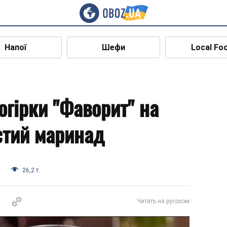
Напої
Шефи
Local Fo
огірки "Фаворит" на
стий маринад
и
26,2 т.
Читать на русском