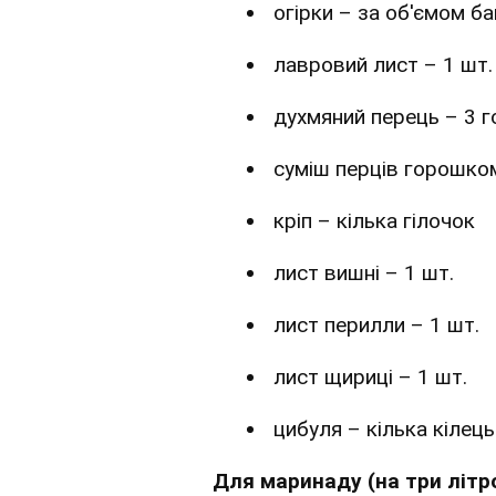
огірки – за об'ємом б
лавровий лист – 1 шт.
духмяний перець – 3 
суміш перців горошком
кріп – кілька гілочок
лист вишні – 1 шт.
лист перилли – 1 шт.
лист щириці – 1 шт.
цибуля – кілька кілець
Для маринаду (на три літро