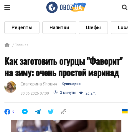
Рецепты
Напитки
Шефы
Local
Главная
Как заготовить огурцы "Фаворит"
на зиму: очень простой маринад
Екатерина Ягович
Кулинария
2 минуты
30.06.2026 07:00
26,2 т.
0