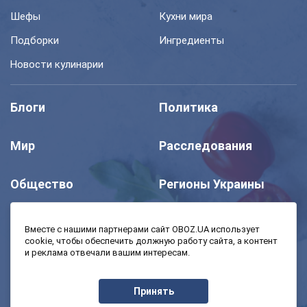
Шефы
Кухни мира
Подборки
Ингредиенты
Новости кулинарии
Блоги
Политика
Мир
Расследования
Общество
Регионы Украины
Шоу
Спорт
Вместе с нашими партнерами сайт OBOZ.UA использует
cookie, чтобы обеспечить должную работу сайта, а контент
и реклама отвечали вашим интересам.
Моя школа
Авто
Принять
MedOboz
Экономика