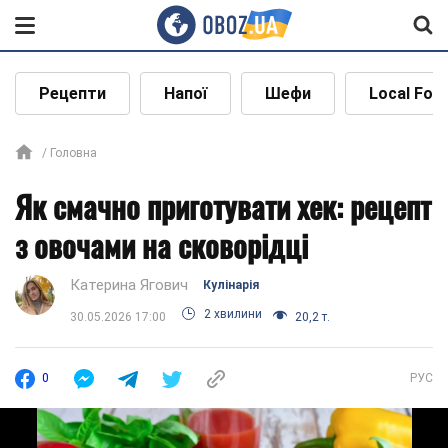
Рецепти
Напої
Шефи
Local Foo
Головна
Як смачно приготувати хек: рецепт
з овочами на сковорідці
Катерина Ягович
Кулінарія
2 хвилини
30.05.2026 17:00
20,2 т.
0
РУС