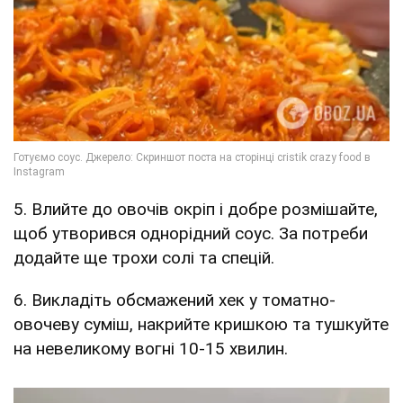
5. Влийте до овочів окріп і добре розмішайте,
щоб утворився однорідний соус. За потреби
додайте ще трохи солі та спецій.
6. Викладіть обсмажений хек у томатно-
овочеву суміш, накрийте кришкою та тушкуйте
на невеликому вогні 10-15 хвилин.