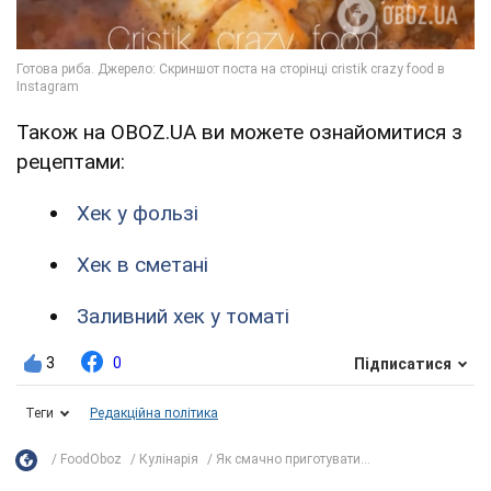
Також на OBOZ.UA ви можете ознайомитися з
рецептами:
Хек у фользі
Хек в сметані
Заливний хек у томаті
3
0
Підписатися
Теги
Редакційна політика
FoodOboz
Кулінарія
Як смачно приготувати...