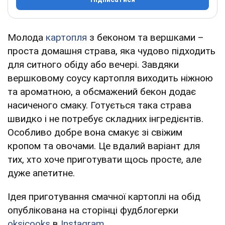
Молода
картопля
з беконом та вершками –
проста домашня страва, яка чудово підходить
для ситного обіду або вечері. Завдяки
вершковому соусу картопля виходить ніжною
та ароматною, а обсмажений бекон додає
насиченого смаку. Готується така страва
швидко і не потребує складних інгредієнтів.
Особливо добре вона смакує зі свіжим
кропом та овочами. Це вдалий варіант для
тих, хто хоче приготувати щось просте, але
дуже апетитне.
Ідея приготування смачної картоплі на обід
опублікована на сторінці фудблогерки
oksicooks
в
Instagram
.