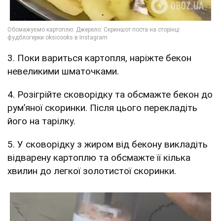
3. Поки вариться картопля, наріжте бекон
невеликими шматочками.
4. Розігрійте сковорідку та обсмажте бекон до
рум’яної скоринки. Після цього перекладіть
його на тарілку.
5. У сковорідку з жиром від бекону викладіть
відварену картоплю та обсмажте її кілька
хвилин до легкої золотистої скоринки.