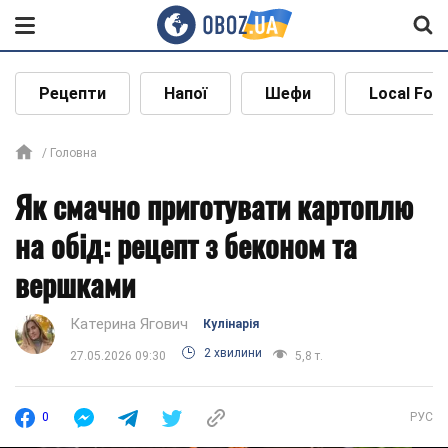
Рецепти
Напої
Шефи
Local Foo
Головна
Як смачно приготувати картоплю
на обід: рецепт з беконом та
вершками
Катерина Ягович
Кулінарія
2 хвилини
27.05.2026 09:30
5,8 т.
0
РУС