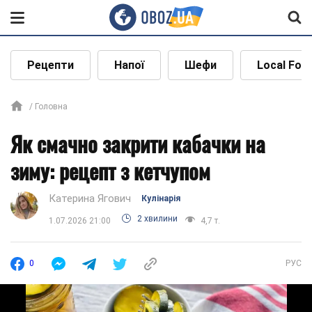
Рецепти
Напої
Шефи
Local Foo
Головна
Як смачно закрити кабачки на
зиму: рецепт з кетчупом
Катерина Ягович
Кулінарія
2 хвилини
1.07.2026 21:00
4,7 т.
0
РУС