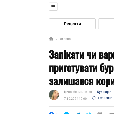
Рецепти
Головна
Запікати чи вар
приготувати бур
залишався кор
Ірина Мельниченко
Кулінарія
1 хвилина
7.10.2024 10:00