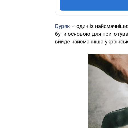
Буряк
– один із найсмачніших
бути основою для приготуван
вийде найсмачніша українськ