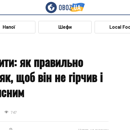
Напої
Шефи
Local Fo
ити: як правильно
як, щоб він не гірчив і
исним
747