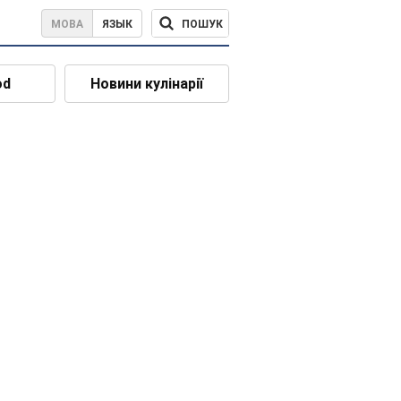
ПОШУК
МОВА
ЯЗЫК
od
Новини кулінарії