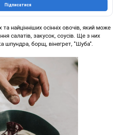
Підписатися
 та найцінніших осінніх овочів, який може
ня салатів, закусок, соусів. Ще з них
а шпундра, борщ, вінегрет, "Шуба".