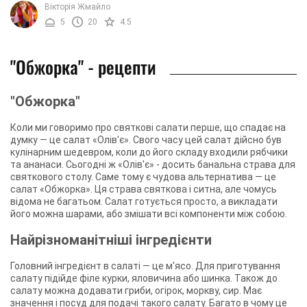
Вікторія Жмайло
5
20
4.5
"Обжорка" - рецепти
"Обжорка"
Коли ми говоримо про святкові салати перше, що спадає на
думку — це салат «Олів'є». Свого часу цей салат дійсно був
кулінарним шедевром, коли до його складу входили рябчики
та ананаси. Сьогодні ж «Олів'є» - досить банальна страва для
святкового столу. Саме тому є чудова альтернатива — це
салат «Обжорка». Ця страва святкова і ситна, але чомусь
відома не багатьом. Салат готується просто, а викладати
його можна шарами, або змішати всі компоненти між собою.
Найрізноманітніші інгредієнти
Головний інгредієнт в салаті — це м'ясо. Для приготування
салату підійде філе курки, яловичина або шинка. Також до
салату можна додавати гриби, огірок, моркву, сир. Має
значення і посуд для подачі такого салату. Багато в чому це