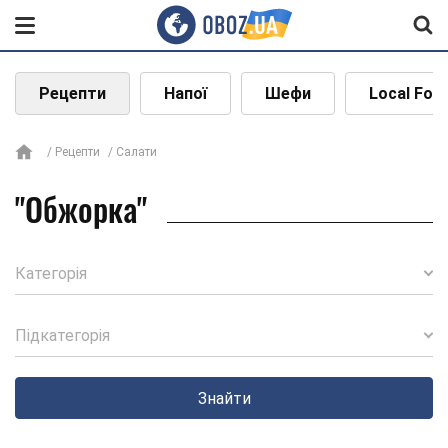
Рецепти
Напої
Шефи
Local Foo
Рецепти
Салати
"Обжорка"
Категорія
Підкатегорія
Знайти