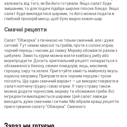
залежить від того, як Ви його готували. Якщо салат буде
змішаним, то для подачі підійде широке плоске блюдо. Якщо
салат буде викладатися шарами, то його можна подати в
глибокій прозорій мисці, щоб було видно кожен шар.
Смачні рецепти
Салат "Обжорка" з печінкою не тільки смачний, але і дуже
ситний. Тут немає квасолі та грибів, проте є солоні огірки,
чорний перець і часник до смаку. Моркву обсмажте разом з
цибулею. Замість курки можна взяти ковбасу, рибу або
морепродукти. Досить оригінальний рецепт складається з
обсмаженого бекону, свіжих помідорів, яєць, маслинів,
горошку, сиру та зелені. Приготуйте замість майонезу якусь
корисну заправку. Приправте все чорним перцем і трохи
посоліть. Ще один смачний варіант — це використовувати в
салаті копчену грудку і свіжі огірки. У таку страву також
можна додати чорнослив, моркву та обсмажені гриби. Всі
інгредієнти викладаються шарами. Цей салат завжди
виходить дуже смачним і ситним. Ми зібрали кращі рецепти
приготування салату "Обжорка". Смачного.
Зараз ми готуємо