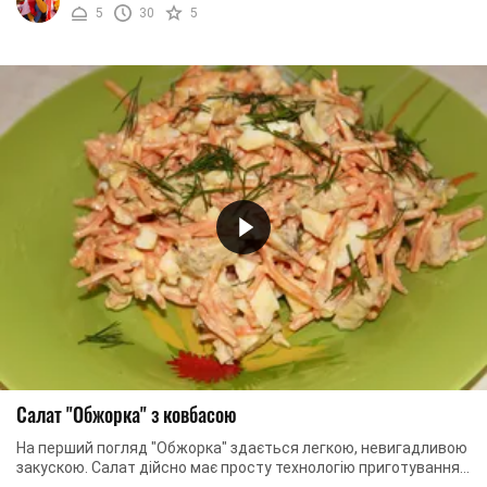
5
30
5
Салат "Обжорка" з ковбасою
На перший погляд "Обжорка" здається легкою, невигадливою
закускою. Салат дійсно має просту технологію приготування,
а більшість інгредієнтів завжди ...