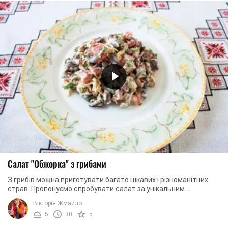
Салат "Обжорка" з грибами
З грибів можна приготувати багато цікавих і різноманітних
страв. Пропонуємо спробувати салат за унікальним
бабусиним рецептом. Обжорка з грибами – це ...
Вікторія Жмайло
5
30
5