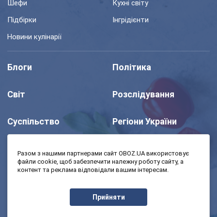
Шефи
Кухні світу
Підбірки
Інгрідієнти
Новини кулінарії
Блоги
Політика
Світ
Розслідування
Суспільство
Регіони України
Шоу
Спорт
Разом з нашими партнерами сайт OBOZ.UA використовує
файли cookie, щоб забезпечити належну роботу сайту, а
контент та реклама відповідали вашим інтересам.
Моя школа
Авто
Прийняти
MedOboz
Економіка