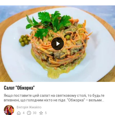
Салат "Обжорка"
Якщо поставите цей салат на святковому столі, то будьте
впевнені, що голодним ніхто не піде. "Обжорка" – вельми
ситна закуска, яка легко може ...
Вікторія Жмайло
4
30
5