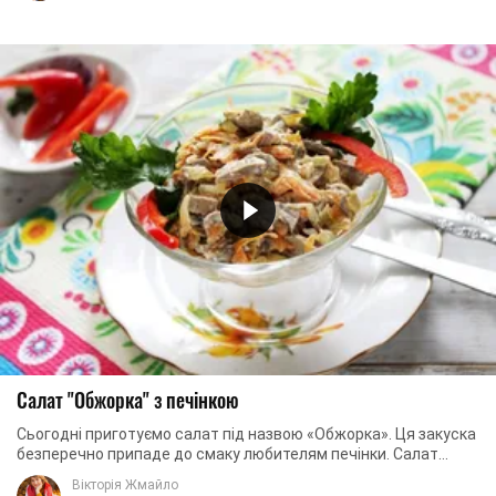
Салат "Обжорка" з печінкою
Сьогодні приготуємо салат під назвою «Обжорка». Ця закуска
безперечно припаде до смаку любителям печінки. Салат
виходить дуже ситним, апетитним, ...
Вікторія Жмайло