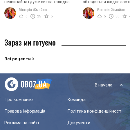
незвичайна і дуже ситна холодна
обходиться жодне застіл
закуска. Страва являє собою імітацію
рік господині готують н
Вікторія Жмайло
Вікторія Жмайло
квітки, тому для прикрашання ми
"Олів'є" і, звичайно ж, "
6
25
5
5
30
будемо ...
Якщо першу страву ...
Зараз ми готуємо
Всі рецепти
В начало
Про компанію
Команда
Правова інформація
Політика конфіденційності
Реклама на сайті
Документи