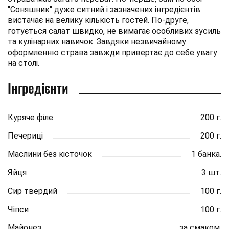
"Соняшник" дуже ситний і зазначених інгредієнтів
вистачає на велику кількість гостей. По-друге,
готується салат швидко, не вимагає особливих зусиль
та кулінарних навичок. Завдяки незвичайному
оформленню страва завжди привертає до себе увагу
на столі.
Інгредієнти
Куряче філе
200 г.
Печериці
200 г.
Маслини без кісточок
1 банка.
Яйця
3 шт.
Сир твердий
100 г.
Чіпси
100 г.
Майонез
за смаком.