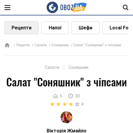
Рецепти
Напої
Шефи
Local Foo
Рецепти
Салати
Соняшник
Салат "Соняшник" з чіпсами
Салати
Соняшник
Салат "Соняшник" з чіпсами
6
30
4
Вікторія Жмайло