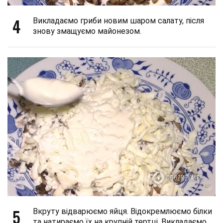
4
Викладаємо гриби новим шаром салату, після
знову змащуємо майонезом.
5
Вкруту відварюємо яйця. Відокремлюємо білки
та натираємо їх на крупній тертці. Викладаємо