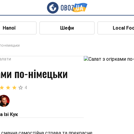
Напої
Шефи
Local Fo
 по-німецьки
алати
ами по-німецьки
4
 Ізі Кук
е смачна самостійна страва та прекрасне