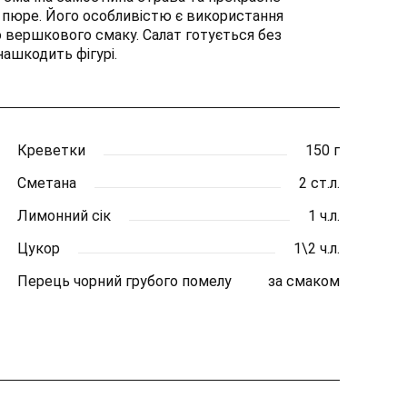
 пюре. Його особливістю є використання
 вершкового смаку. Салат готується без
нашкодить фігурі.
Креветки
150 г
Сметана
2 ст.л.
Лимонний сік
1 ч.л.
Цукор
1\2 ч.л.
Перець чорний грубого помелу
за смаком