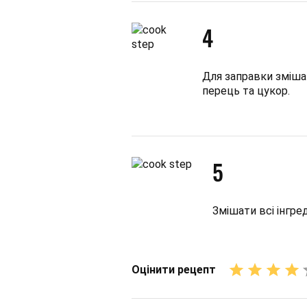
4
Для заправки змішат
перець та цукор.
5
Змішати всі інгред
Оцінити рецепт