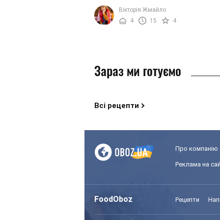
очищуємося морально та фізично. Ми
Вікторія Жмайло
підготували для вас добірку салатів, ..
4
15
4
Зараз ми готуємо
Всі рецепти
Про компанію
Реклама на сай
FoodOboz
Рецепти
Нап