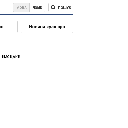
ПОШУК
МОВА
ЯЗЫК
od
Новини кулінарії