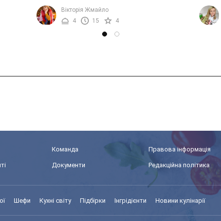
величезної кількості вітамінів та мінералів.
святк
Вікторія Жмайло
.
Саме тому авокадо може бути ...
для ін
4
15
4
Команда
Правова інформація
ті
Документи
Редакційна політика
ої
Шефи
Кухні світу
Підбірки
Інгрідієнти
Новини кулінарії