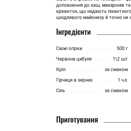
доповнення до каш, макаронів та
креветок, що надають пікантного
шкідливого майонезу й точно не 
Інгредієнти
Свіжі огірки
500 г
Червона цибуля
1\2 шт
Кріп
за смаком
Гірчиця в зернах
1 ч.л.
Сіль
за смаком
Приготування