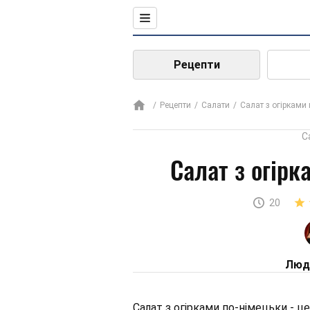
Рецепти
Рецепти
Салати
Салат з огірками
С
Салат з огірк
20
Люда
Салат з огірками по-німецьки - ц