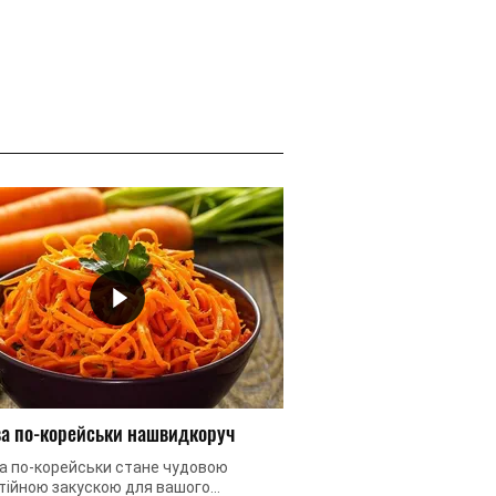
а по-корейськи нашвидкоруч
Пісний салат з квасо
а по-корейськи стане чудовою
Квасоля – це незамінни
тійною закускою для вашого
посту. Вона ситна і бага