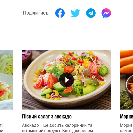
Поділитись:
Пісний салат з авокадо
Моркв
ті
Авокадо – це досить калорійний та
Моркв
ми
вітамінний продукт. Він є джерелом
самос