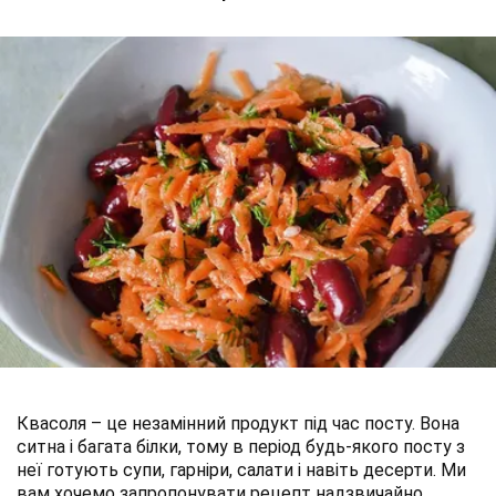
Квасоля – це незамінний продукт під час посту. Вона
ситна і багата білки, тому в період будь-якого посту з
неї готують супи, гарніри, салати і навіть десерти. Ми
вам хочемо запропонувати рецепт надзвичайно