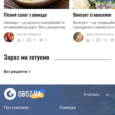
Пісний салат з авокадо
Вінегрет із квасолею
Авокадо – це досить калорійний та
Вінегрет – це традиційн
вітамінний продукт. Він є джерелом
періодично з’являється 
величезної кількості вітамінів та
кожної господині. Салат
Вікторія Жмайло
Ірина Мельниченко
мінералів. Саме тому авокадо може
варених овочів, солоних о
4
15
4
4
120
бути ...
Зараз ми готуємо
Всі рецепти
В начало
Про компанію
Команда