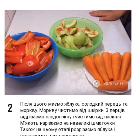
2
Після цього миємо яблука, солодкий перець та
моркву. Моркву чистимо від шкірки. З перців
відрізаємо плодоніжку і чистимо від насіння.
М’якоть нарізаємо на невеликі шматочки.
Також на цьому етапі розрізаємо яблука і
видаляємо з них серединки.