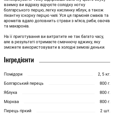
взимку ви відразу відчуєте солодку нотку
болгарського перцю, легку кислинку яблук, а також
пікантну іскорку перцю чилі. Уся ця гармонія смаків та
ароматів вдало доповнить страви з м’яса, риби, овочів
та макаронів.
На її приготування ви витратите не так багато часу,
але в результаті отримаєте смачнючу аджику, яку
зможете використовувати в холодні зимові деньки.
Інгредієнти
Помідори
2, 5 кг.
Болгарський перець
800 г.
Яблука
800 г.
Морква
800 г.
Перець гіркий
2 шт.