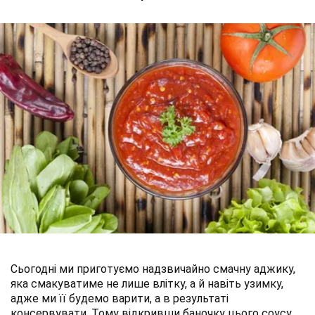
Сьогодні ми приготуємо надзвичайно смачну аджику,
яка смакуватиме не лише влітку, а й навіть узимку,
адже ми її будемо варити, а в результаті
консервувати. Тому відкривши баночку цього соусу