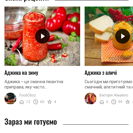
Аджика на зиму
Аджика з аличі
Аджика – це смачна пікантна
Сьогодні ми приготуєм
приправа, яку часто
смачний, апетитний та
використовували до основних страв
ароматниий соус, який 
FoodOboz
Вікторія Жмайло
або до хліба. Вона достатньо пекуча,
аджика. Прийнято вваж
12
60
4
6
90
але це надає їй особливо ...
пастоподібний ...
Зараз ми готуємо