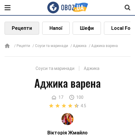
Рецепти
Напої
Шефи
Local Foo
Рецепти
Соуси та маринади
Аджика
Аджика варена
Соуси та маринади
Аджика
Аджика варена
17
100
4.5
Вікторія Жмайло