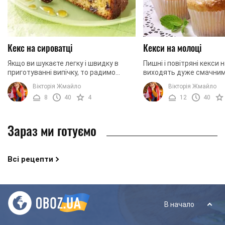
Кекс на сироватці
Кекси на молоці
Якщо ви шукаєте легку і швидку в
Пишні і повітряні кекси 
приготуванні випічку, то радимо
виходять дуже смачними
зупинитися саме на цьому рецепті.
Подавати на стіл їх мож
Вікторія Жмайло
Вікторія Жмайло
Річ у тім, що дана випічка виходить
цукровою пудрою, так і 
8
40
4
12
40
дуже смачною, ...
глазур'ю на ваш ...
Зараз ми готуємо
Всі рецепти
В начало