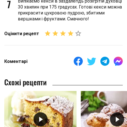
7
Випікаємо кекси в заздалегідь розігрітій духовці
30 хвилин при 175 градусах. Готові кекси можна
прикрасити цукровою пудрою, збитими
вершками і фруктами. Смачного!
Оцінити рецепт
Коментарі
Схожі рецепти