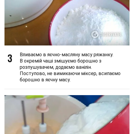
3
Вливаємо в яєчно-масляну масу ряжанку.
В окремій чаші змішуємо борошно з
розпушувачем, додаємо ванілін.
Поступово, не вимикаючи міксер, всипаємо
борошно в яєчну масу.