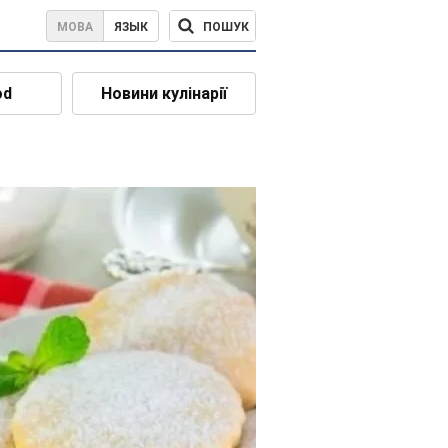
ПОШУК
МОВА
ЯЗЫК
od
Новини кулінарії