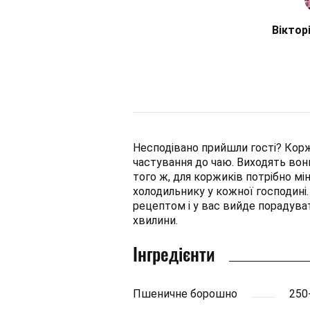
Віктор
Несподівано прийшли гості? Кор
частування до чаю. Виходять вон
того ж, для коржиків потрібно міні
холодильнику у кожної господині.
рецептом і у вас вийде порадуват
хвилини.
Інгредієнти
Пшеничне борошно
250-