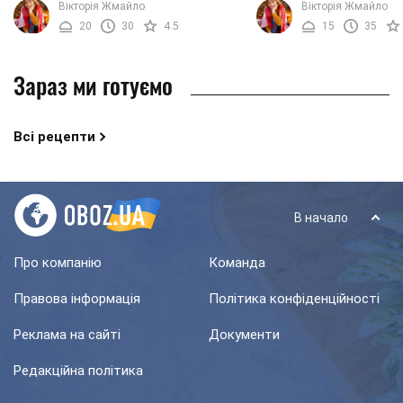
Вікторія Жмайло
Вікторія Жмайло
Коржики вийдуть золотистими,
порадувати. Випічка ви
20
30
4.5
15
35
хрусткими і дуже ...
смачною і ...
Зараз ми готуємо
Всі рецепти
В начало
Про компанію
Команда
Правова інформація
Політика конфіденційності
Реклама на сайті
Документи
Редакційна політика