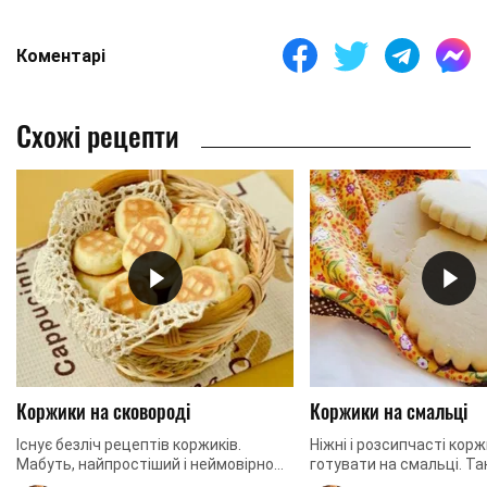
Коментарі
Схожі рецепти
Коржики на сковороді
Коржики на смальці
Існує безліч рецептів коржиків.
Ніжні і розсипчасті кор
Мабуть, найпростіший і неймовірно
готувати на смальці. Т
смачний це коржики на сковороді.
може вас здивувати і п