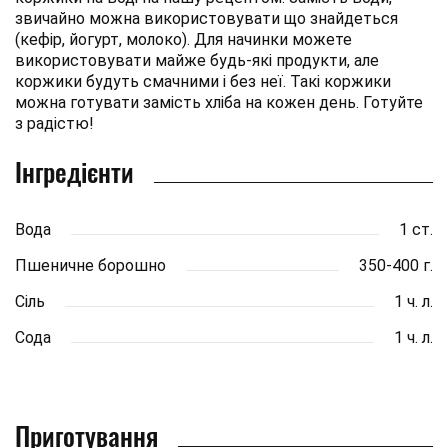
звичайно можна використовувати що знайдеться
(кефір, йогурт, молоко). Для начинки можете
використовувати майже будь-які продукти, але
коржики будуть смачними і без неї. Такі коржики
можна готувати замість хліба на кожен день. Готуйте
з радістю!
Інгредієнти
Вода
1 ст.
Пшеничне борошно
350-400 г.
Сіль
1 ч. л.
Сода
1 ч. л.
Приготування