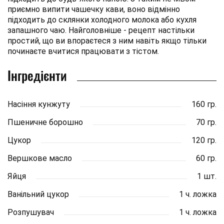
приємно випити чашечку кави, воно відмінно
підходить до склянки холодного молока або кухля
запашного чаю. Найголовніше - рецепт настільки
простий, що ви впораєтеся з ним навіть якщо тільки
починаєте вчитися працювати з тістом.
Інгредієнти
Насіння кунжуту
160 гр.
Пшеничне борошно
70 гр.
Цукор
120 гр.
Вершкове масло
60 гр.
Яйця
1 шт.
Ванільний цукор
1 ч. ложка
Розпушувач
1 ч. ложка