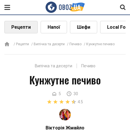
Рецепти
Напої
Шефи
Local Foo
Рецепти
Випічка та десерти
Печиво
Кунжутне печиво
Випічка та десерти
Печиво
Кунжутне печиво
5
30
4.5
Вікторія Жмайло