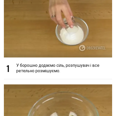
1
У борошно додаємо сіль, розпушувач і все
ретельно розмішуємо.