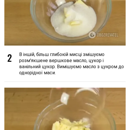
2
В іншій, більш глибокій мисці змішуємо
розм'якшене вершкове масло, цукор і
ванільний цукор. Вимішуємо масло з цукром до
однорідної маси.