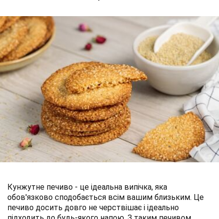
Кунжутне печиво - це ідеальна випічка, яка
обов'язково сподобається всім вашим близьким. Це
печиво досить довго не черствішає і ідеально
підходить до будь-якого напою. З таким печивом