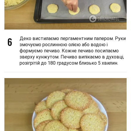
6
Деко вистилаємо пергаментним папером. Руки
змочуємо рослинною олією або водою і
формуємо печиво. Кожне печиво посипаємо
зверху кунжутом. Печиво випікаємо в духовці,
розігрітій до 180 градусом близько 5 хвилин.