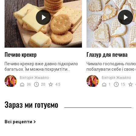
Печиво крекер
Глазур для печива
Печиво крекер вже давно підкорило
Чимало господинь пол
багатьох. Їм можна похрумтіти
побалувати себе і свою 
ввечері, переглядаючи фільм або
домашнім печивом. Запа
Вікторія Жмайло
Вікторія Жмайло
просто подати як закуску до пива. З
печиво виглядає більш 
36
20
4.5
1
15
них навіть можна ...
коли його прикрасити ...
Зараз ми готуємо
Всі рецепти