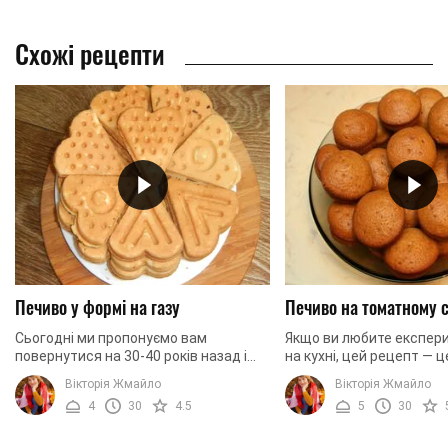
Схожі рецепти
Печиво у формі на газу
Печиво на томатному 
Сьогодні ми пропонуємо вам
Якщо ви любите експер
повернутися на 30-40 років назад і
на кухні, цей рецепт — ц
приготувати печиво, яке колись
потрібно. Ми пропонуєм
Вікторія Жмайло
Вікторія Жмайло
пекли наші мами та бабусі. Однак, для
приготувати печиво на 
4
30
4.5
5
30
того, щоб ...
томатного соку. Це дуже 