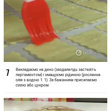
7
Викладаємо на деко (заздалегідь застеліть
пергаментом) і змащуємо рідиною (рослинна
олія з водою 1: 1). За бажанням присипаємо
сіллю або цукром.