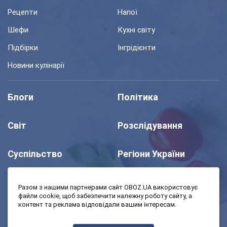
Рецепти
Напої
Шефи
Кухні світу
Підбірки
Інгрідієнти
Новини кулінарії
Блоги
Політика
Світ
Розслідування
Суспільство
Регіони України
Шоу
Спорт
Разом з нашими партнерами сайт OBOZ.UA використовує
файли cookie, щоб забезпечити належну роботу сайту, а
контент та реклама відповідали вашим інтересам.
Моя школа
Авто