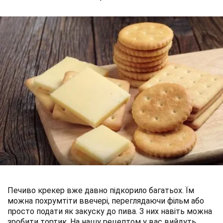
Печиво крекер вже давно підкорило багатьох. Їм
можна похрумтіти ввечері, переглядаючи фільм або
просто подати як закуску до пива. З них навіть можна
зробити тортик. На нашу рецептом у вас вийдуть