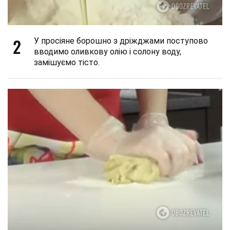
2
У просіяне борошно з дріжджами поступово
вводимо оливкову олію і солону воду,
замішуємо тісто.