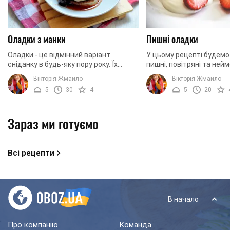
Оладки з манки
Пишні оладки
Оладки - це відмінний варіант
У цьому рецепті будемо
сніданку в будь-яку пору року. Їх
пишні, повітряні та ней
можна подавати як зі свіжими
оладки на кефірі. Страв
Вікторія Жмайло
Вікторія Жмайло
фруктами та ягодами, так і зі
відмінним початком нов
5
30
4
5
20
сметаною або вершковим ...
ідеальний ...
Зараз ми готуємо
Всі рецепти
В начало
Про компанію
Команда