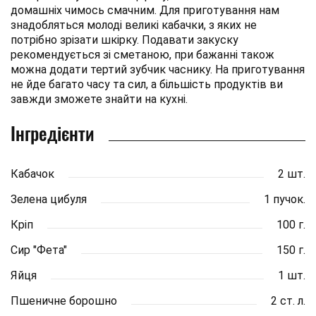
домашніх чимось смачним. Для приготування нам
знадобляться молоді великі кабачки, з яких не
потрібно зрізати шкірку. Подавати закуску
рекомендується зі сметаною, при бажанні також
можна додати тертий зубчик часнику. На приготування
не йде багато часу та сил, а більшість продуктів ви
завжди зможете знайти на кухні.
Інгредієнти
Кабачок
2 шт.
Зелена цибуля
1 пучок.
Кріп
100 г.
Сир "Фета"
150 г.
Яйця
1 шт.
Пшеничне борошно
2 ст. л.