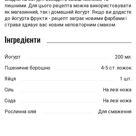
пишними. Для цього рецепта можна використовувати
як магазинний, так і домашній йогурт. Якщо ви додасте
до йогурта фрукти - рецепт заграє новими фарбами і
страва здивує вас новим неповторним смаком.
Інгредієнти
Йогурт
200 мл.
Пшеничне борошно
4-5 ст. ложок
Яйця
1 шт.
Сіль
На лезі ножа
Сода
На лезі ножа
Рослинна олія
Для смаження