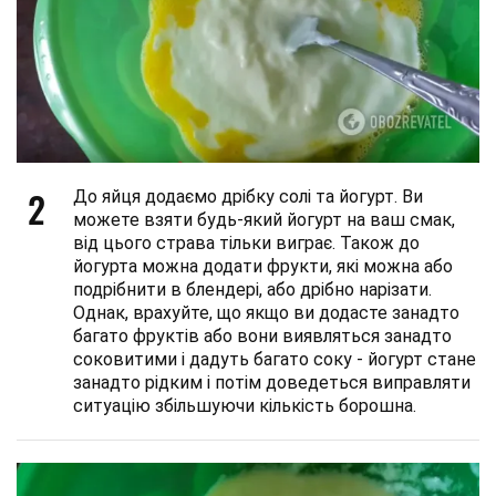
2
До яйця додаємо дрібку солі та йогурт. Ви
можете взяти будь-який йогурт на ваш смак,
від цього страва тільки виграє. Також до
йогурта можна додати фрукти, які можна або
подрібнити в блендері, або дрібно нарізати.
Однак, врахуйте, що якщо ви додасте занадто
багато фруктів або вони виявляться занадто
соковитими і дадуть багато соку - йогурт стане
занадто рідким і потім доведеться виправляти
ситуацію збільшуючи кількість борошна.