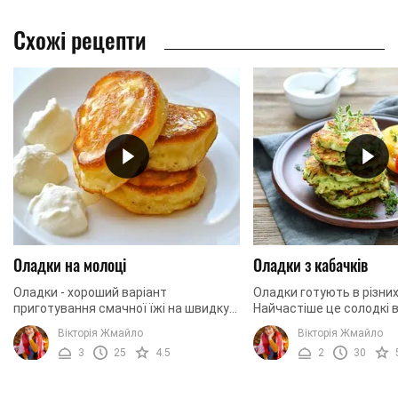
Схожі рецепти
Оладки на молоці
Оладки з кабачків
Оладки - хороший варіант
Оладки готують в різних
приготування смачної їжі на швидку
Найчастіше це солодкі 
руку. Окрім того, що вони легко і не
обсмажені в олії. Подают
Вікторія Жмайло
Вікторія Жмайло
довго готуються, так ще й виходять
сметаною, варенням, м
3
25
4.5
2
30
неймовірно ...
шоколадом. Але можна ..