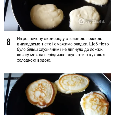
8
На розпечену сковороду столовою ложкою
викладаємо тісто і смажимо оладки. Щоб тісто
було більш слухняним і не липнуло до ложки,
ложку можна періодично опускати в кухоль з
холодною водою.