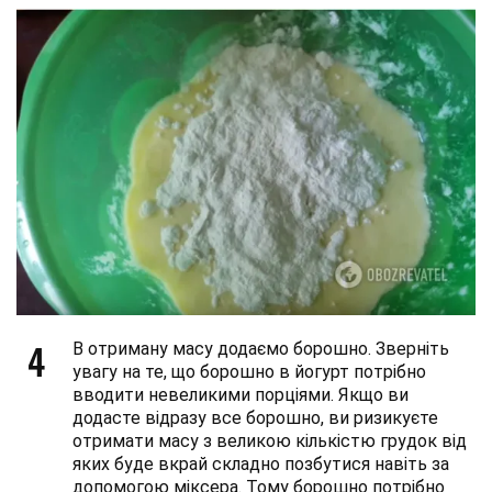
4
В отриману масу додаємо борошно. Зверніть
увагу на те, що борошно в йогурт потрібно
вводити невеликими порціями. Якщо ви
додасте відразу все борошно, ви ризикуєте
отримати масу з великою кількістю грудок від
яких буде вкрай складно позбутися навіть за
допомогою міксера. Тому борошно потрібно