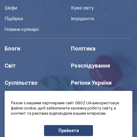
Шефи
Кухні світу
Підбірки
Інгрідієнти
Новини кулінарії
Блоги
Політика
Світ
Розслідування
Суспільство
Регіони України
Шоу
Спорт
Разом з нашими партнерами сайт OBOZ.UA використовує
файли cookie, щоб забезпечити належну роботу сайту, а
контент та реклама відповідали вашим інтересам.
Моя школа
Авто
Прийняти
MedOboz
Економіка