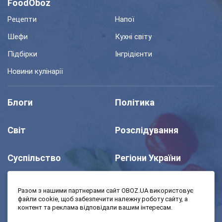
FoodOboz
Рецепти
Напої
Шефи
Кухні світу
Підбірки
Інгрідієнти
Новини кулінарії
Блоги
Політика
Світ
Розслідування
Суспільство
Регіони України
Шоу
Спорт
Разом з нашими партнерами сайт OBOZ.UA використовує
файли cookie, щоб забезпечити належну роботу сайту, а
контент та реклама відповідали вашим інтересам.
Моя школа
Авто