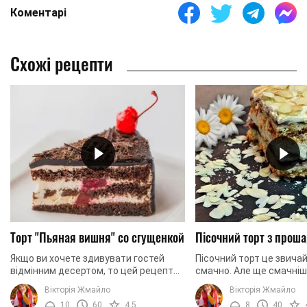
Коментарі
Схожі рецепти
Торт "Пьяная вишня" со сгущенкой
Пісочний торт з проша
Якщо ви хочете здивувати гостей
Пісочний торт це звича
відмінним десертом, то цей рецепт
смачно. Але ще смачніш
торта те, що вам потрібно. Справа в
торт ще і з прошарком б
Вікторія Жмайло
Вікторія Жмайло
тому, що "П'яна вишня" відрізняться
таким тортом важко вст
10
60
4.5
8
40