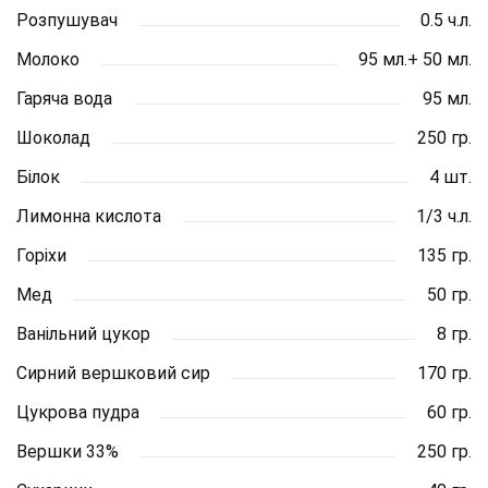
Розпушувач
0.5 ч.л.
Молоко
95 мл.+ 50 мл.
Гаряча вода
95 мл.
Шоколад
250 гр.
Білок
4 шт.
Лимонна кислота
1/3 ч.л.
Горіхи
135 гр.
Мед
50 гр.
Ванільний цукор
8 гр.
Сирний вершковий сир
170 гр.
Цукрова пудра
60 гр.
Вершки 33%
250 гр.