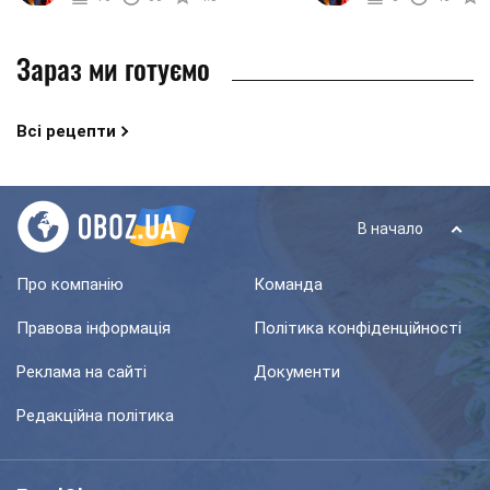
не тільки ...
тим хто не є ...
Зараз ми готуємо
Всі рецепти
В начало
Про компанію
Команда
Правова інформація
Політика конфіденційності
Реклама на сайті
Документи
Редакційна політика