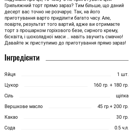
Грильяжний торт прямо зараз? Тим більше, що даний
десерт вас точно не розчарує. Так, на його
приготування варто приділити багато часу. Але,
повірте, результат того вартий, адже ви отримаєте
торт з прошарком горіхового безе, сирного крему,
бісквіта, і шоколадної маси ... навіть звучить смачно!
Давайте ж приступимо до приготування прямо зараз!
Інгредієнти
Яйця
1 шт.
Цукор
160 гр. + 180 гр.
Сіль
щіпка
Вершкове масло
45 гр.+ 200 гр.
Какао
30 гр.
Сода
0.5 ч.л.