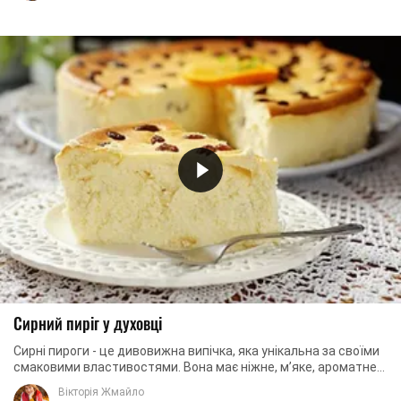
Сирний пиріг у духовці
Сирні пироги - це дивовижна випічка, яка унікальна за своїми
смаковими властивостями. Вона має ніжне, м’яке, ароматне
тісто, яке в поєднанні із ...
Вікторія Жмайло