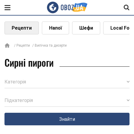
Рецепти
Напої
Шефи
Local Foo
Рецепти
Випічка та десерти
Сирні пироги
Категорія
Підкатегорія
Знайти