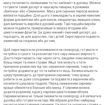
масу посипають залишками тіста і запікают в духовці. Можна
готувати такий десерт в чаші мультиварки, в режимах
«Випічка» або «Смаження». Масу для сирнних пирогів можна
випікати порційно. Для цього її викладають в окремі невеликі
форми для випічки або для кексів, заздалегідь змащені олією,
далі випікають вироби в духовій шафі. Такі порційні вироби
можна подавати, прикрасивши їх зверху ягодами або
шматочками фруктів. Це дуже ніжний і смачний десерт, що
підходить, як для дорослих, так і дітей. Сирні пироги подають
зазвичай на сніданок або до чаю.
Щоб сирні пироги не розпливалися на сковороді, готувати їх
потрібно з сухого та розсипчастого сиру низької жирності.
Дехто перетирають сир через сито, завдяки чому виходять
більш пишні та ніжні страви. Яйця теж можуть стати
причиною розкислих під час смаження сирників, тому не
потрібно додавати до тіста забагато яєць. Велика кількість
цукру призводить до пригорання сирників, тому краще
робити їх не дуже солодкими та подавати з варенням або
посипати цукровою пудрою. Перед смаженням сирники
краще обваляти в борошні або манці. У сирники можна
додати родзинки, курагу, нарізані шматочками яблука.
Сирники можна не тільки смажити на сковороді, а й запікати в
духовці або готувати на парі. Ми зібрали для Вас найкращі
рецепти приготування сирників. Ця проста і корисна страва —