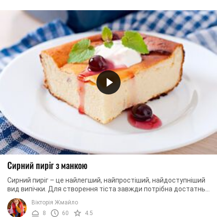
Сирний пиріг з манкою
Сирний пиріг – це найлегший, найпростіший, найдоступніший
вид випічки. Для створення тіста завжди потрібна достатньо
мала кількість продуктів, які ...
Вікторія Жмайло
8
60
4.5