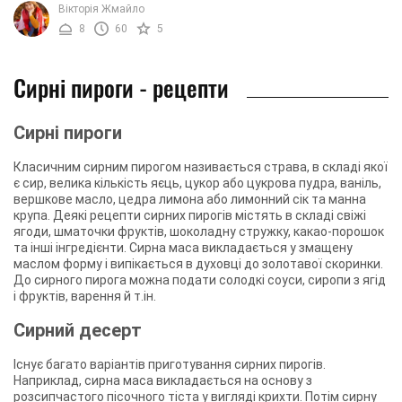
Вікторія Жмайло
8
60
5
Сирні пироги - рецепти
Сирні пироги
Класичним сирним пирогом називається страва, в складі якої
є сир, велика кількість яєць, цукор або цукрова пудра, ваніль,
вершкове масло, цедра лимона або лимонний сік та манна
крупа. Деякі рецепти сирних пирогів містять в складі свіжі
ягоди, шматочки фруктів, шоколадну стружку, какао-порошок
та інші інгредієнти. Сирна маса викладається у змащену
маслом форму і випікається в духовці до золотавої скоринки.
До сирного пирога можна подати солодкі соуси, сиропи з ягід
і фруктів, варення й т.ін.
Сирний десерт
Існує багато варіантів приготування сирних пирогів.
Наприклад, сирна маса викладається на основу з
розсипчастого пісочного тіста у вигляді крихти. Потім сирну