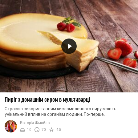
Пиріг з домашнім сиром в мультиварці
Страви з використанням кисломолочного сиру мають
унікальний вплив на організм людини. По-перше,
забезпечують корисними вітамінами та мікроелементами. ...
Вікторія Жмайло
10
70
4.5