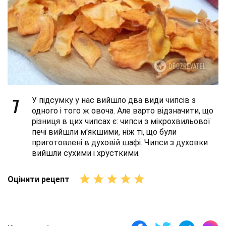
7
У підсумку у нас вийшло два види чипсів з
одного і того ж овоча. Але варто відзначити, що
різниця в цих чипсах є: чипси з мікрохвильової
печі вийшли м'якшими, ніж ті, що були
приготовлені в духовій шафі. Чипси з духовки
вийшли сухими і хрусткими.
Оцінити рецепт