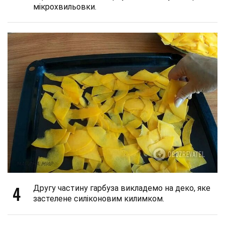
мікрохвильовки.
4
Другу частину гарбуза викладемо на деко, яке
застелене силіконовим килимком.