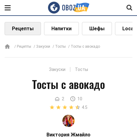
Рецепты
Напитки
Шефы
Local
Рецепты
Закуски
Тосты
Тосты с авокадо
Закуски
Тосты
Тосты с авокадо
2
10
4.5
Виктория Жмайло