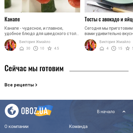
Канапе
Тосты с авокадо и яй
Канапе - чудесное, и главное,
Сегодня мы приготовим
удобное блюдо для шведского стола.
вами удивительно вкус
Отлично подойдет такое блюдо и для
ароматный и очень пол
Виктория Жмайло
Виктория Жмайло
аперитива, и для закуски уже во
завтрак. Для того, что
30
10
4.5
4
15
время ...
своих близких завтраком,
Сейчас мы готовим
Все рецепты
В начало
О компании
Команда