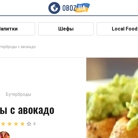
Напитки
Шефы
Local Food
утерброды с авокадо
Бутерброды
ы с авокадо
4