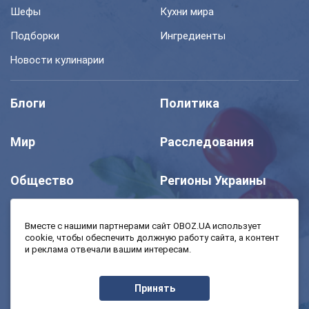
Шефы
Кухни мира
Подборки
Ингредиенты
Новости кулинарии
Блоги
Политика
Мир
Расследования
Общество
Регионы Украины
Шоу
Спорт
Вместе с нашими партнерами сайт OBOZ.UA использует
cookie, чтобы обеспечить должную работу сайта, а контент
и реклама отвечали вашим интересам.
Моя школа
Авто
Принять
MedOboz
Экономика