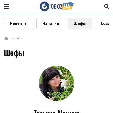
Рецепты
Напитки
Шефы
Local
Шефы
Шефы