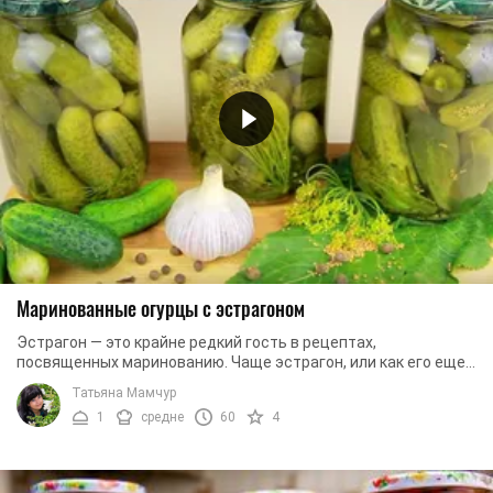
Маринованные огурцы с эстрагоном
Эстрагон — это крайне редкий гость в рецептах,
посвященных маринованию. Чаще эстрагон, или как его еще
называют, тархун, добавляют в мясные блюда. ...
Татьяна Мамчур
1
средне
60
4