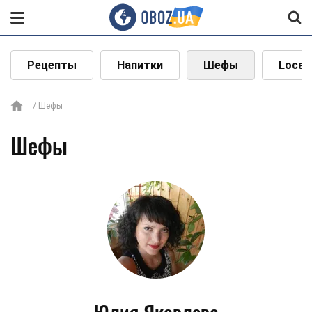
Рецепты
Напитки
Шефы
Local
Шефы
Шефы