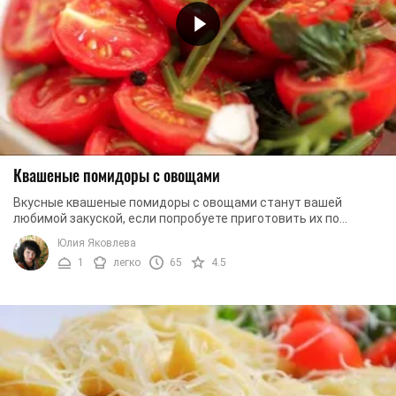
Квашеные помидоры с овощами
Вкусные квашеные помидоры с овощами станут вашей
любимой закуской, если попробуете приготовить их по
данному рецепту. Вы сможете легко подать такие ...
Юлия Яковлева
1
легко
65
4.5