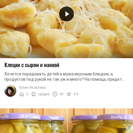
Клецки с сыром и манкой
Хочется порадовать детей и мужа вкусным блюдом, а
продуктов под рукой не так уж и много? На помощь придет
рецепт клецек с сыром. Казалось бы, чем ...
Юлия Яковлева
3
средне
40
4.5