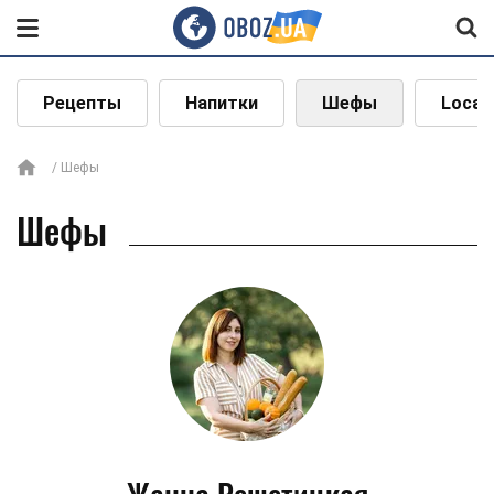
Рецепты
Напитки
Шефы
Local
Шефы
Шефы