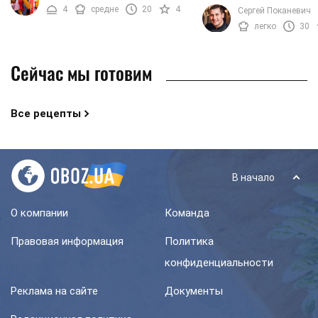
торты, чизкейки и други
4
средне
20
4
Сергей Поканевич
предлагаем вам приготовить ...
десерты, но и освежающ
легко
30
квас. Он идеально ...
Сейчас мы готовим
Все рецепты
В начало
О компании
Команда
Правовая информация
Политика
конфиденциальности
Реклама на сайте
Документы