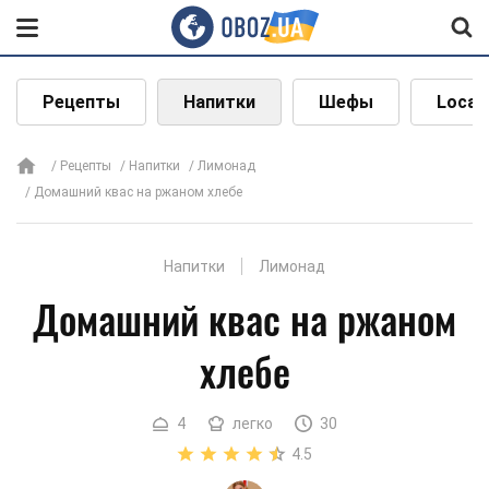
Рецепты
Напитки
Шефы
Local
Рецепты
Напитки
Лимонад
Домашний квас на ржаном хлебе
Напитки
Лимонад
Домашний квас на ржаном
хлебе
4
легко
30
4.5