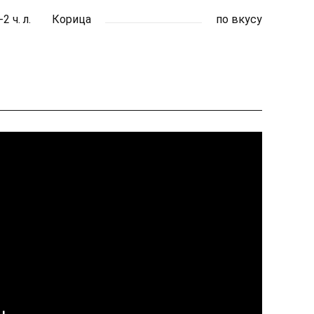
-2 ч. л.
Корица
по вкусу