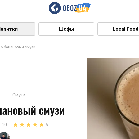
Напитки
Шефы
Local Food
о-банановый смузи
Смузи
нановый смузи
10
5