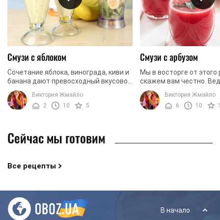
Смузи с яблоком
Смузи с арбузом
Сочетание яблока, винограда, киви и
Мы в восторге от этого
банана дают превосходный вкусовой
скажем вам честно. Вед
результат. Добавления зеленого чая
рецепте собраны вкусн
Виктория Жмайло
Виктория Жмайло
подчеркивает нежность смузи,
короткого, но такого пр
2
10
5
6
10
мягкость и ...
летного сезона. Поэтому 
Сейчас мы готовим
Все рецепты
В начало