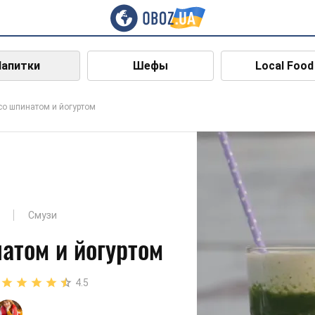
Напитки
Шефы
Local Food
со шпинатом и йогуртом
Смузи
атом и йогуртом
4.5