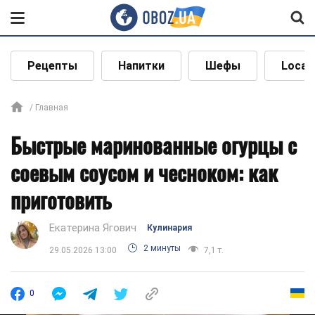
Рецепты
Напитки
Шефы
Local
Главная
Быстрые маринованные огурцы с
соевым соусом и чесноком: как
приготовить
Екатерина Ягович
Кулинария
2 минуты
29.05.2026 13:00
7,1 т.
0