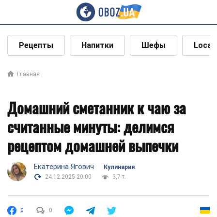
Рецепты
Напитки
Шефы
Local
Главная
Домашний сметанник к чаю за
считанные минуты: делимся
рецептом домашней выпечки
Екатерина Ягович
Кулинария
24.12.2025 20:00
3,7 т.
0
0