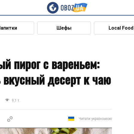
Напитки
Шефы
Local Food
й пирог с вареньем:
ь вкусный десерт к чаю
9,1 т.
Читати українською