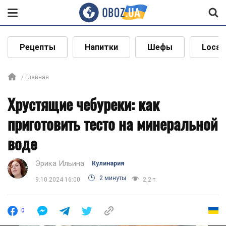
Рецепты
Напитки
Шефы
Local
Главная
Хрустящие чебуреки: как
приготовить тесто на минеральной
воде
Эрика Ильина
Кулинария
2 минуты
9.10.2024 16:00
2,2 т.
0