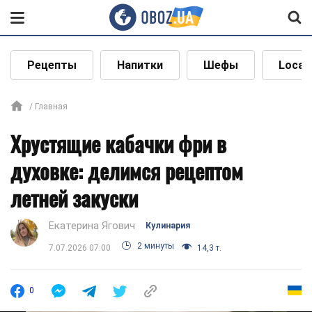
Рецепты
Напитки
Шефы
Local
Главная
Хрустящие кабачки фри в
духовке: делимся рецептом
летней закуски
Екатерина Ягович
Кулинария
2 минуты
7.07.2026 07:00
14,3 т.
0