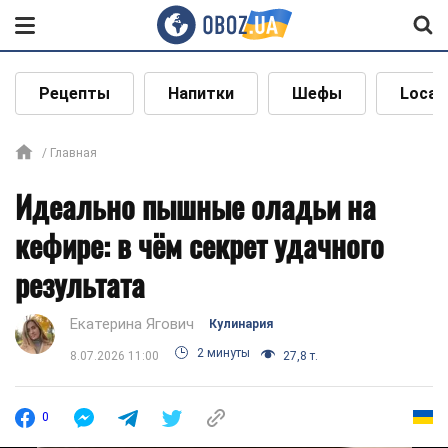
Рецепты
Напитки
Шефы
Local
Главная
Идеально пышные оладьи на
кефире: в чём секрет удачного
результата
Екатерина Ягович
Кулинария
2 минуты
8.07.2026 11:00
27,8 т.
0