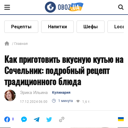
Рецепты
Напитки
Шефы
Local
Главная
Как приготовить вкусную кутью на
Сочельник: подробный рецепт
традиционного блюда
Эрика Ильина
Кулинария
1 минута
17.12.2024 06:00
1,6 т.
0