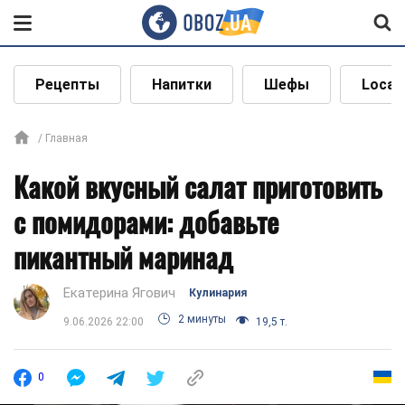
Рецепты
Напитки
Шефы
Local
Главная
Какой вкусный салат приготовить
с помидорами: добавьте
пикантный маринад
Екатерина Ягович
Кулинария
2 минуты
9.06.2026 22:00
19,5 т.
0