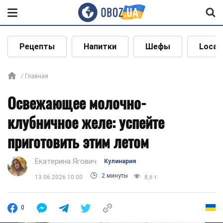
Рецепты
Напитки
Шефы
Local
Главная
Освежающее молочно-
клубничное желе: успейте
приготовить этим летом
Екатерина Ягович
Кулинария
2 минуты
13.06.2026 10:00
8,6 т.
0