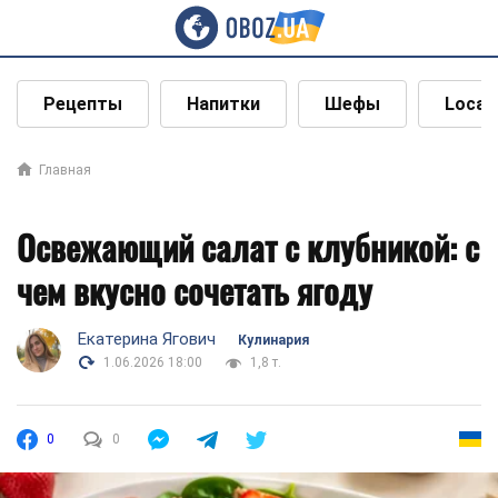
Рецепты
Напитки
Шефы
Local
Главная
Освежающий салат с клубникой: с
чем вкусно сочетать ягоду
Екатерина Ягович
Кулинария
1.06.2026 18:00
1,8 т.
0
0