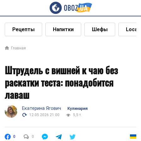
Рецепты
Напитки
Шефы
Local
Главная
Штрудель с вишней к чаю без
раскатки теста: понадобится
лаваш
Екатерина Ягович
Кулинария
12.05.2026 21:00
5,5 т.
0
0